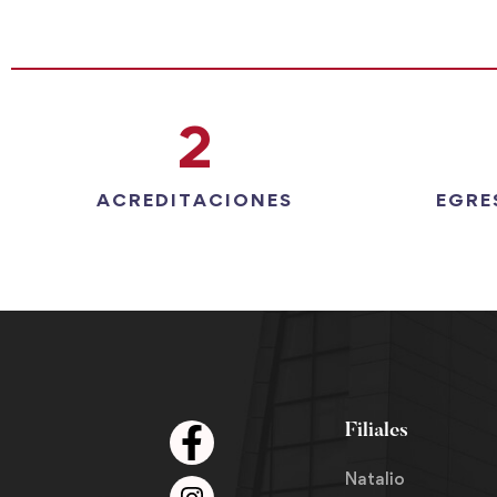
2
ACREDITACIONES
EGRE
Filiales
Natalio