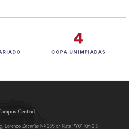
4
ARIADO
COPA UNIMPIADAS
Campus Central
g. Lorenzo Zacarías Nº 255 c/ Ruta PY01 Km 2,5