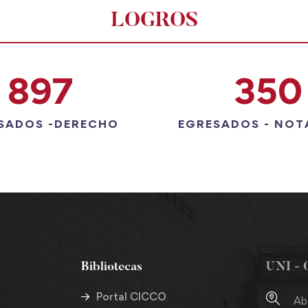
LOGROS
897
350
SADOS -DERECHO
EGRESADOS - NOT
Bibliotecas
UNI - 
Portal CICCO
Ab