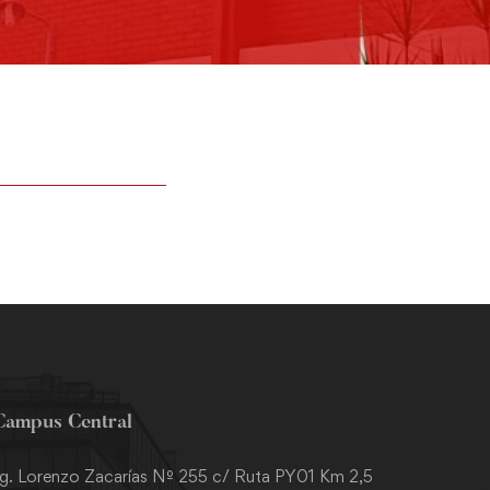
Campus Central
g. Lorenzo Zacarías Nº 255 c/ Ruta PY01 Km 2,5