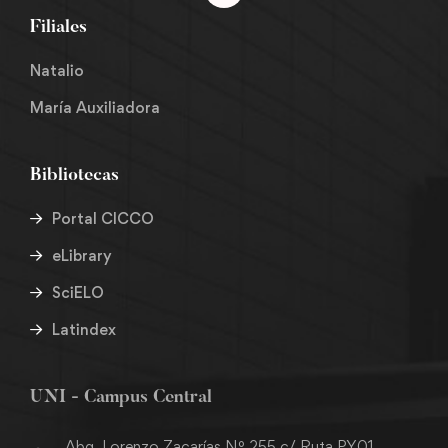
Filiales
Natalio
María Auxiliadora
Bibliotecas
Portal CICCO
eLibrary
SciELO
Latindex
UNI - Campus Central
Abg. Lorenzo Zacarías Nº 255 c/ Ruta PY01