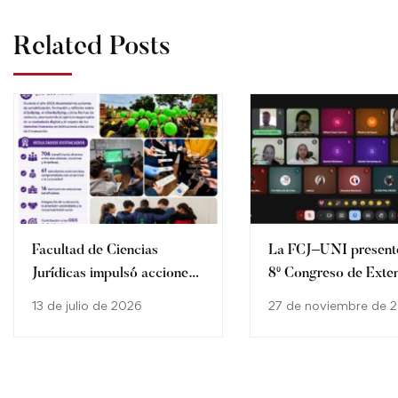
Related Posts
Facultad de Ciencias
La FCJ–UNI presente
Jurídicas impulsó acciones
8º Congreso de Exte
de prevención de la
de la AUGM
13 de julio de 2026
27 de noviembre de 
violencia escolar en 16
instituciones educativas