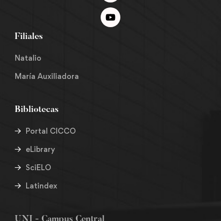
Filiales
Natalio
María Auxiliadora
Bibliotecas
Portal CICCO
eLibrary
SciELO
Latindex
UNI - Campus Central