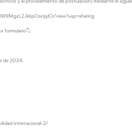
cíficos y el procedimiento de postulación) mediante el siguie
KIlW9MgxL2JkkpOsrqylCr/view?usp=sharing
e formulario👇:
e de 2024.
lidad-internacional-2/