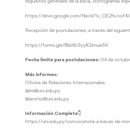
requisitos generales de la beca, cronogramas espe
https://drive.google.com/file/d/1v_OE2hLnoF
Recepción de postulaciones, a través del siguient
https://forms.gle/8kb8cSyyK2imuieS9
Fecha límite para postulaciones:
04 de octubr
Más informes:
Oficina de Relaciones Internacionales.
📧rrii@uni.edu.py
📧arortiz@uni.edu.py
Información Completa👇
https://uni.edu.py/convocatoria-a-becas-de-movi