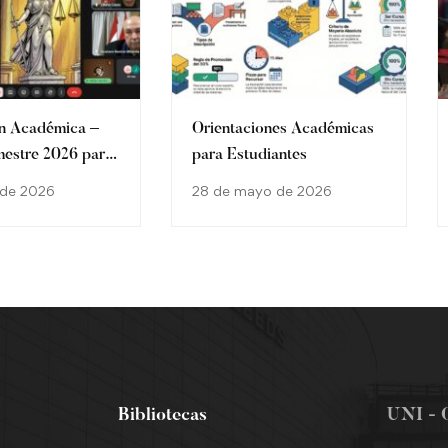
ón Académica –
Orientaciones Académicas
mestre 2026 para
para Estudiantes
ntes de la
o de 2026
28 de mayo de 2026
 Derecho de la
ía Auxiliadora
Bibliotecas
UNI - 