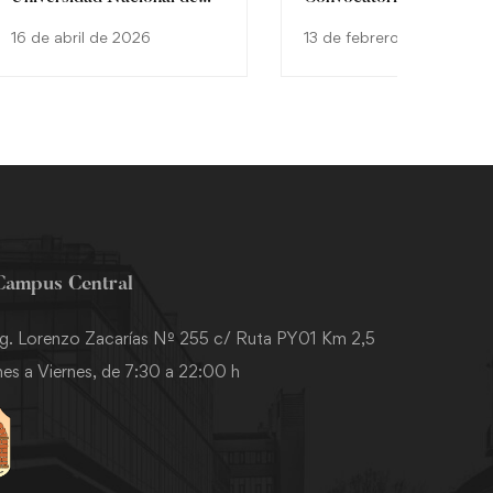
Itapúa realiza movilidad
Programa de Intercambi
16 de abril de 2026
13 de febrero de 2026
internacional en España
Virtual REDE CIDIR 20
mediante el programa
Erasmus+
Campus Central
g. Lorenzo Zacarías Nº 255 c/ Ruta PY01 Km 2,5
es a Viernes, de 7:30 a 22:00 h