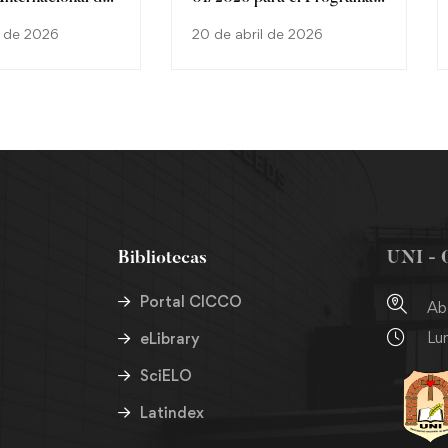
Erasmus+ en la Universidad
 de 2026
20 de abril de 2026
de Valladolid – España 🇪🇸
Bibliotecas
UNI - 
Portal CICCO
Ab
Lun
eLibrary
SciELO
Latindex