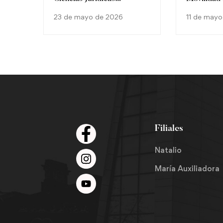
representa a Paraguay en
Grado
23 de mayo de 2026
11 de mayo
actividad cultural
internacional en Colombia
Filiales
Natalio
María Auxiliadora