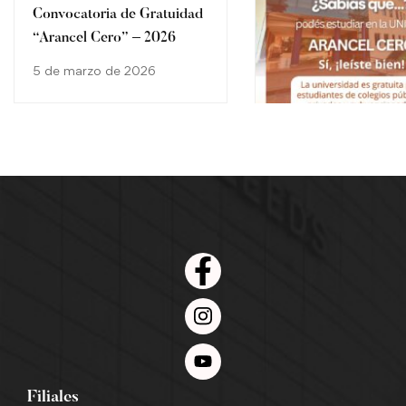
Convocatoria de Gratuidad
“Arancel Cero” – 2026
5 de marzo de 2026
Arancel Cero en la
Universidad Naciona
Itapúa: una oportuni
15 de julio de 2025
barreras
Filiales