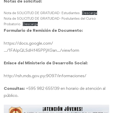
Notas de solicitud:
Nota de SOLICITUD DE GRATUIDAD- Estudiantes
Descarga
Nota de SOLICITUD DE GRATUIDAD- Postulantes del Curso
Probatorio
Descarga
Formulario de Remisión de Documento:
https://docs.google.com/
…/1FAIpQLSdHf45PPjXGan…/viewform
Enlace del Ministerio de Desarrollo Social:
http://rsh.mds.gov.py:9097/informaciones/
Consultas:
+595 982 655139 en horario de atención al
público.