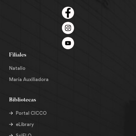
Filiales
Natalio
María Auxiliadora
Bibliotecas
Portal CICCO
eLibrary
SciELO