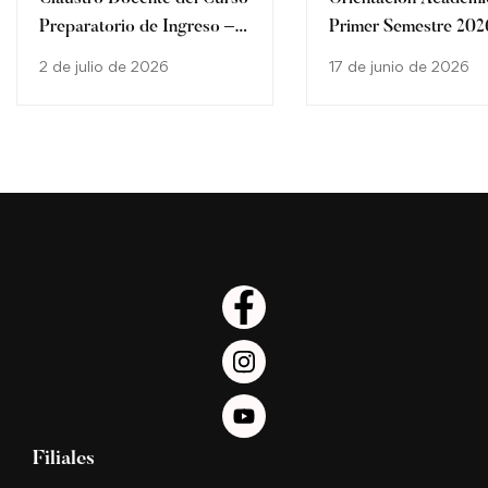
Preparatorio de Ingreso –
Primer Semestre 202
Carrera de Derecho
los estudiantes de la
2 de julio de 2026
17 de junio de 2026
Carrera de Derecho d
Filial María Auxiliad
Filiales