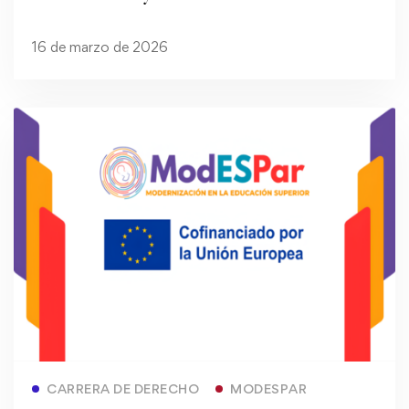
Educación Superior en Paraguay
16 de marzo de 2026
(ModESPar)
Read more
CARRERA DE DERECHO
MODESPAR