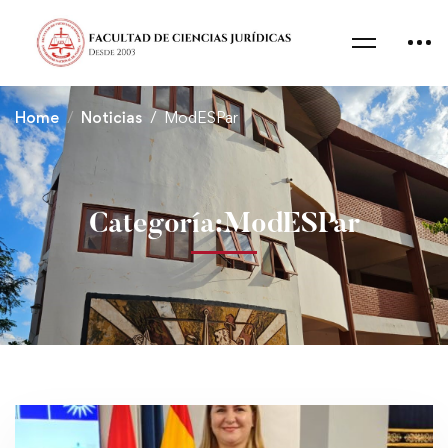
Home
Noticias
ModESPar
Categoría:ModESPar