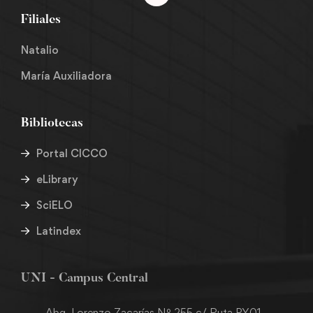
Filiales
Natalio
María Auxiliadora
Bibliotecas
Portal CICCO
eLibrary
SciELO
Latindex
UNI - Campus Central
Abg. Lorenzo Zacarías Nº 255 c/ Ruta PY01