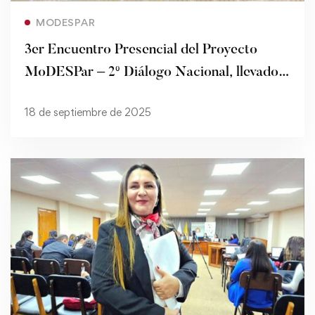
Read more
MODESPAR
3er Encuentro Presencial del Proyecto
MoDESPar – 2º Diálogo Nacional, llevado a
cabo en la Universidad Columbia de
18 de septiembre de 2025
Asunción