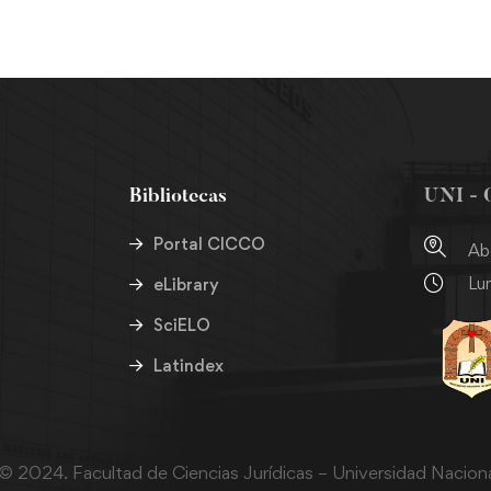
Bibliotecas
UNI - 
Portal CICCO
Ab
Lun
eLibrary
SciELO
Latindex
© 2024. Facultad de Ciencias Jurídicas – Universidad Naciona