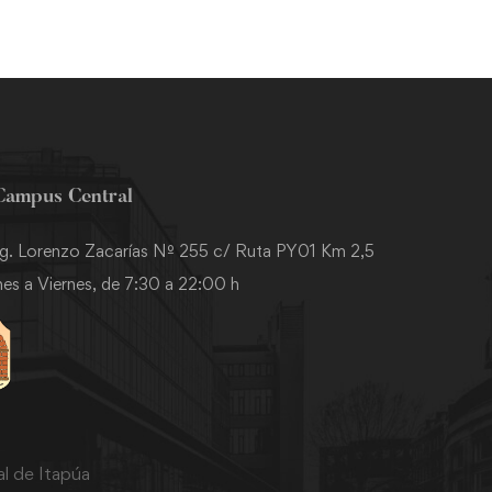
Campus Central
g. Lorenzo Zacarías Nº 255 c/ Ruta PY01 Km 2,5
es a Viernes, de 7:30 a 22:00 h
l de Itapúa